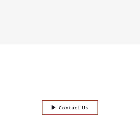
Ready to Talk?
DO YOU HAVE A BIG IDEA WE CAN
HELP WITH?
Contact Us